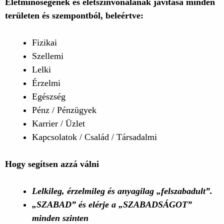
Életminőségének és életszínvonalának javítása minden
területen és szempontból, beleértve:
Fizikai
Szellemi
Lelki
Érzelmi
Egészség
Pénz / Pénzügyek
Karrier / Üzlet
Kapcsolatok / Család / Társadalmi
Hogy segítsen azzá válni
Lelkileg, érzelmileg és anyagilag „felszabadult”.
„SZABAD” és elérje a „SZABADSÁGOT”
minden szinten