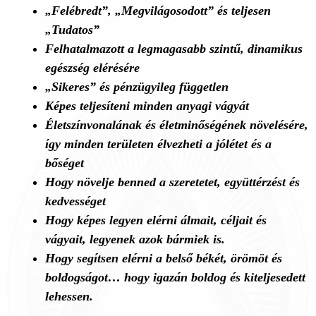
„Felébredt”, „Megvilágosodott” és teljesen
„Tudatos”
Felhatalmazott a legmagasabb szintű, dinamikus
egészség elérésére
„Sikeres” és pénzügyileg független
Képes teljesíteni minden anyagi vágyát
Életszínvonalának és életminőségének növelésére,
így minden területen élvezheti a jólétet és a
bőséget
Hogy növelje benned a szeretetet, együttérzést és
kedvességet
Hogy képes legyen elérni álmait, céljait és
vágyait, legyenek azok bármiek is.
Hogy segítsen elérni a belső békét, örömöt és
boldogságot… hogy igazán boldog és kiteljesedett
lehessen.