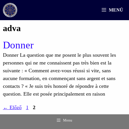
Kilépés
MENÜ
a
tartalomba
adva
Donner
Donner La question que me posent le plus souvent les
personnes qui ne me connaissent pas très bien est la
suivante : « Comment avez-vous réussi si vite, sans
aucune formation, en commençant sans argent et sans
contacts ? « Je suis très honoré de répondre à cette
question. Elle est posée principalement en raison
Oldal
Oldal
←
Előző
1
2
Menu