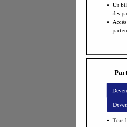
Un bil
des pa
Accès 
parten
Par
Deven
Deven
Tous l