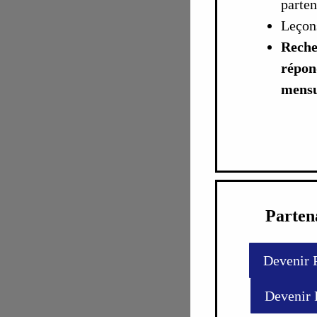
parten
Leçons
Reche
répon
mensu
Parten
Devenir 
Devenir 