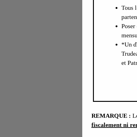
Tous l
parten
Poser 
mensu
*Un dî
Trudea
et Pat
REMARQUE :
Lo
fiscalement ni r