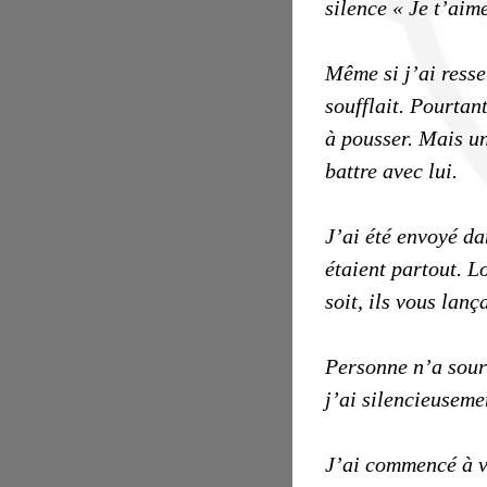
silence « Je t’aim
Même si j’ai resse
soufflait. Pourtan
à pousser. Mais un
battre avec lui.
J’ai été envoyé da
étaient partout. L
soit, ils vous lan
Personne n’a souri
j’ai silencieuseme
J’ai commencé à v