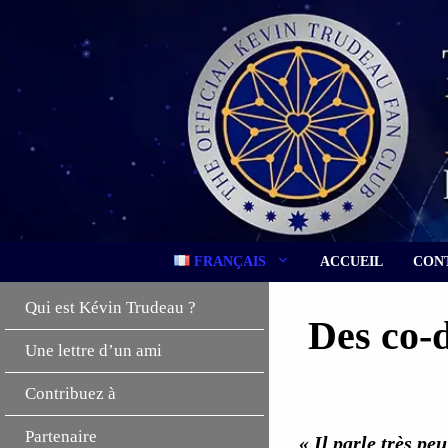
Aller
au
contenu
FRANÇAIS
ACCUEIL
CON
Qui est Kévin Trudeau ?
Des co-d
Une lettre d’un ami
Contribuez à
Partenaire
« Il parle très p