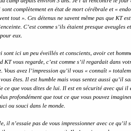
au camp depuis environ 3 ans. Je l’ai rencontré le jour 
i sont complètement en état de mort cérébrale et « endor
vent tout ». Ces détenus ne savent même pas que KT est là
’enceinte. C’est comme s’ils étaient presque aveugles 
e pour eux.
 sont ici un peu éveillés et conscients, avoir cet homm
 KT vous regarde, c’est comme s’il regardait dans votre
z. Vous avez l’impression qu’il vous « connaît » totale
ous êtes. Il est humble mais vous sentez aussi qu’il sait
e ce que vous dites de lui. Il est en sécurité avec qui il
 plus profondément que tout ce que vous pouvez imagine
uci ou souci dans le monde.
e, il n’essaie pas de vous impressionner avec ce qu’il s