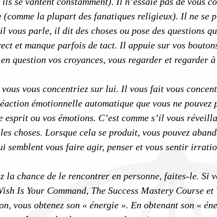
 ils se vantent constamment). Il n’essaie pas de vous co
 (comme la plupart des fanatiques religieux). Il ne se 
l vous parle, il dit des choses ou pose des questions qu
ct et manque parfois de tact. Il appuie sur vos boutons. 
 en question vos croyances, vous regarder et regarder à 
 vous vous concentriez sur lui. Il vous fait vous concen
éaction émotionnelle automatique que vous ne pouvez pas
e esprit ou vos émotions. C’est comme s’il vous réveillai
 les choses. Lorsque cela se produit, vous pouvez aband
 semblent vous faire agir, penser et vous sentir irrati
z la chance de le rencontrer en personne, faites-le. Si
Wish Is Your Command, The Success Mastery Course et 
on, vous obtenez son « énergie ». En obtenant son « éne