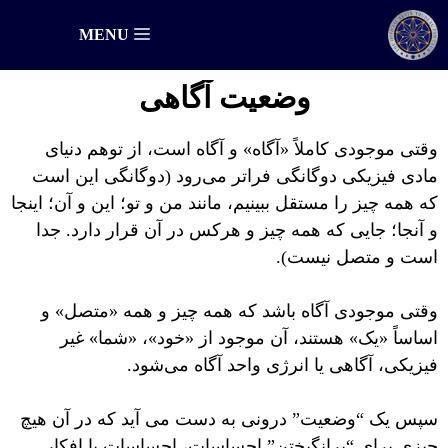
رش
MENU
ه
حتوا
وضعیت آگاهی
وقتی موجودی کاملاً «آگاه» و آگاه است، از توهم دنیای
مادی فیزیکی دوگانگی فراتر می‌رود (دوگانگی این است
که همه چیز را مستقل ببینیم، مانند من و تو؛ این و آن؛ اینجا
و آنجا؛ جایی که همه چیز و هرکس در آن قرار دارد. جدا
است و متصل نیست).
وقتی موجودی آگاه باشد که همه چیز و همه «متصل» و
اساساً «یک» هستند، آن موجود از «خود»، «شما» غیر
فیزیکی، آگاهی یا انرژی واحد آگاه می‌شود.
سپس یک “وضعیت” درونی به دست می آید که در آن هیچ
چیزی برای “برانگیختن” احساسات، احساسات یا افکار