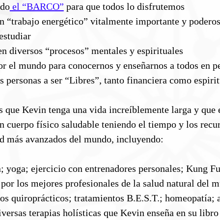
ndo
el “BARCO”
para que todos lo disfrutemos
n “trabajo energético” vitalmente importante y poderos
estudiar
en diversos “procesos” mentales y espirituales
or el mundo para conocernos y enseñarnos a todos en p
as personas a ser “Libres”, tanto financiera como espir
que Kevin tenga una vida increíblemente larga y que 
cuerpo físico saludable teniendo el tiempo y los recur
ud más avanzados del mundo, incluyendo:
; yoga; ejercicio con entrenadores personales; Kung F
o por los mejores profesionales de la salud natural del
s quiroprácticos; tratamientos B.E.S.T.; homeopatía; al
diversas terapias holísticas que Kevin enseña en su lib