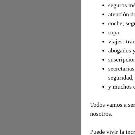
seguros mé
atención de
coche; seg
ropa
viajes: tr
abogados y
suscripcio
secretarias
seguridad, 
y muchos o
Todos vamos a se
nosotros.
Puede vivir la inc