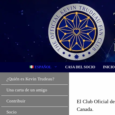
Saltar
al
contenido
ESPAÑOL
CASA DEL SOCIO
INICIO
¿Quién es Kevin Trudeau?
Una carta de un amigo
Contribuir
El Club Oficial d
Canada.
Socio