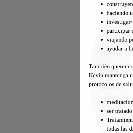
construye
haciendo u
investigar/
participar 
viajando p
ayudar a l
También queremos 
Kevin mantenga un 
protocolos de sal
meditación
ser tratad
Tratamiento
todas las 