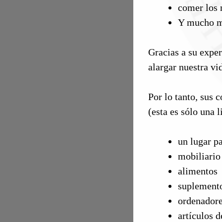
comer los 
Y mucho 
Gracias a su exper
alargar nuestra vi
Por lo tanto, sus 
(esta es sólo una l
un lugar pa
mobiliario
alimentos
suplemento
ordenadores
artículos 