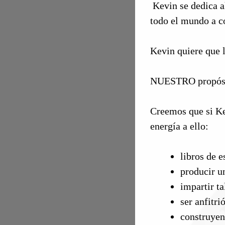
Kevin se dedica a
todo el mundo a co
Kevin quiere que
NUESTRO propósito
Creemos que si Ke
energía a ello:
libros de e
producir u
impartir ta
ser anfitr
construye